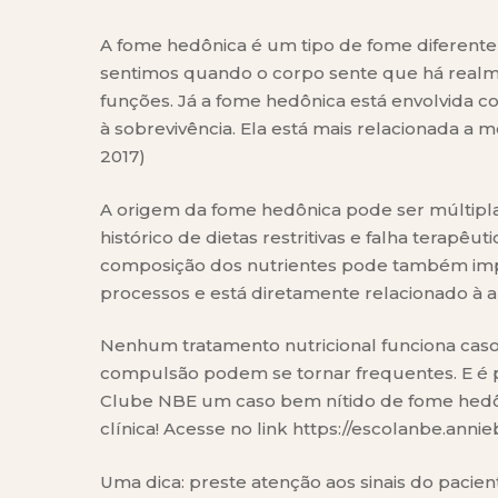
A fome hedônica é um tipo de fome diferente d
sentimos quando o corpo sente que há realm
funções. Já a fome hedônica está envolvida 
à sobrevivência. Ela está mais relacionada a
2017)
A origem da fome hedônica pode ser múltipla
histórico de dietas restritivas e falha terapê
composição dos nutrientes pode também impa
processos e está diretamente relacionado à a
Nenhum tratamento nutricional funciona caso
compulsão podem se tornar frequentes. E é po
Clube NBE um caso bem nítido de fome hedô
clínica! Acesse no link https://escolanbe.anni
Uma dica: preste atenção aos sinais do pacie