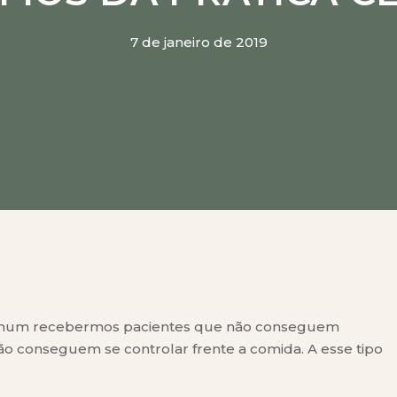
ickz
 - Com Leandro Medeiros
7 de janeiro de 2019
straído)
 Faller
m Luisa Wolf
comum recebermos pacientes que não conseguem
ão conseguem se controlar frente a comida. A esse tipo