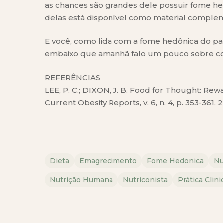
as chances são grandes dele possuir fome he
delas está disponível como material complem
E você, como lida com a fome hedônica do pa
embaixo que amanhã falo um pouco sobre co
REFERÊNCIAS
LEE, P. C.; DIXON, J. B. Food for Thought: R
Current Obesity Reports, v. 6, n. 4, p. 353-361, 2
Dieta
Emagrecimento
Fome Hedonica
Nu
Nutrição Humana
Nutriconista
Prática Clini