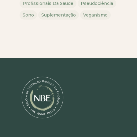
Profissionais Da Saude
Pseudociência
Sono
Suplementação
Veganismo