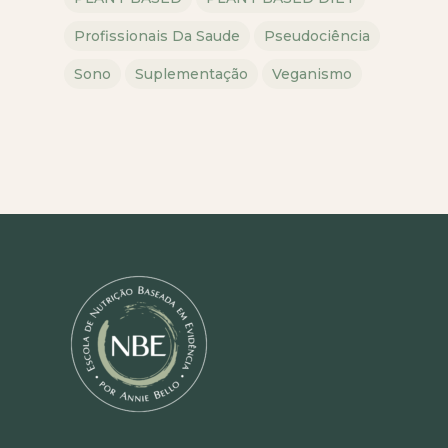
Profissionais Da Saude
Pseudociência
Sono
Suplementação
Veganismo