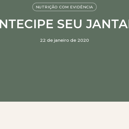
NUTRIÇÃO COM EVIDÊNCIA
ickz
 - Com Leandro Medeiros
NTECIPE SEU JANTA
straído)
 Faller
m Luisa Wolf
22 de janeiro de 2020