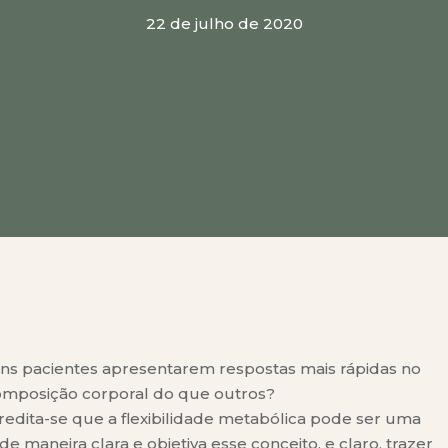
22 de julho de 2020
ickz
 - Com Leandro Medeiros
straído)
 Faller
m Luisa Wolf
ns pacientes apresentarem respostas mais rápidas no
mposição corporal do que outros?
redita-se que a flexibilidade metabólica pode ser uma
e maneira clara e objetiva esse conceito, e claro, trazer