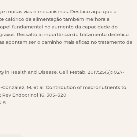
nge muitas vias e mecanismos. Destaco aqui que a
te calórico da alimentação também melhora a
em papel fundamental no aumento da capacidade do
raxos. Ressalto a importância do tratamento dietético
ncias apontam ser o caminho mais eficaz no tratamento da
y in Health and Disease. Cell Metab. 2017;25(5):1027-
z-González, M. et al. Contribution of macronutrients to
Nat Rev Endocrinol 16, 305–320
6-8