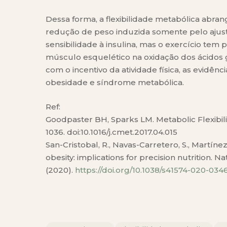
Dessa forma, a flexibilidade metabólica abra
redução de peso induzida somente pelo ajus
sensibilidade à insulina, mas o exercício t
músculo esquelético na oxidação dos ácidos g
com o incentivo da atividade física, as evidê
obesidade e síndrome metabólica.
Ref:
Goodpaster BH, Sparks LM. Metabolic Flexibilit
1036. doi:10.1016/j.cmet.2017.04.015
San-Cristobal, R., Navas-Carretero, S., Martíne
obesity: implications for precision nutrition. 
(2020).
https://doi.org/10.1038/s41574-020-034