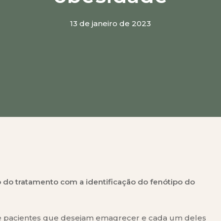
ickz
 - Com Leandro Medeiros
13 de janeiro de 2023
straído)
 Faller
m Luisa Wolf
ão do tratamento com a identificação do fenótipo do
de pacientes que desejam emagrecer e cada um deles