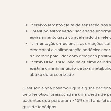
”cérebro faminto’’
: falta de sensação dos 
”intestino esfomeado”
: saciedade anormal
esvaziamento gástrico acelerado da refei
”alimentação emocional”
: as emoções co
emocional e a alimentação hedônica anor
de comer para lidar com emoções positiva
”combustão lenta”
: não há queima calóric
existiria uma diminuição da taxa metabóli
abaixo do preconizado
O estudo ainda observou que alguns pacient
pelo fenótipo foi associada a uma perda de pe
pacientes que perderam > 10% em 1 ano foi
guia de fenótipos.