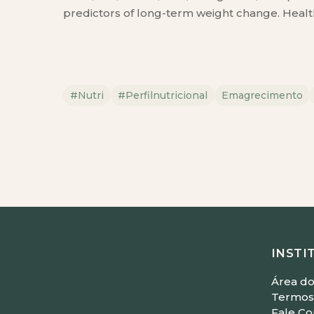
predictors of long-term weight change. Heal
#nutri
#perfilnutricional
Emagrecimento
INSTI
Área do
Termos 
Fale C