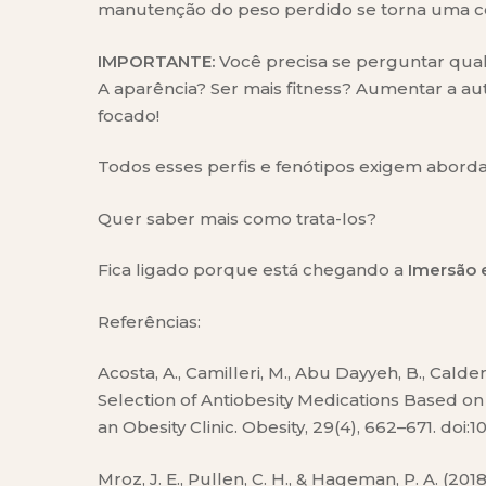
manutenção do peso perdido se torna uma co
IMPORTANTE:
Você precisa se perguntar qua
A aparência? Ser mais fitness? Aumentar a au
focado!
Todos esses perfis e fenótipos exigem abordag
Quer saber mais como trata-los?
Fica ligado porque está chegando a
Imersão
Referências:
Acosta, A., Camilleri, M., Abu Dayyeh, B., Calder
Selection of Antiobesity Medications Based o
an Obesity Clinic. Obesity, 29(4), 662–671. doi:
Mroz, J. E., Pullen, C. H., & Hageman, P. A. (2