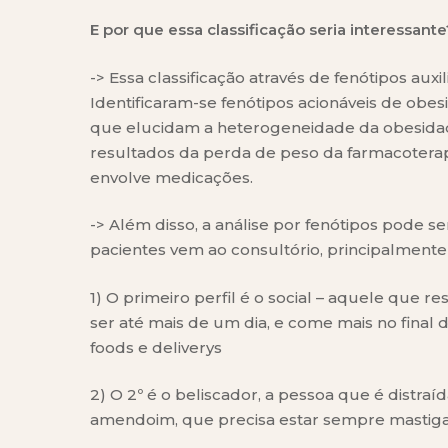
E por que essa classificação seria interessante
-> Essa classificação através de fenótipos au
Identificaram-se fenótipos acionáveis de ob
que elucidam a heterogeneidade da obesida
resultados da perda de peso da farmacoterap
envolve medicações.
-> Além disso, a análise por fenótipos pode s
pacientes vem ao consultório, principalmente 
1) O primeiro perfil é o social – aquele que 
ser até mais de um dia, e come mais no final
foods e deliverys
2) O 2º é o beliscador, a pessoa que é distraí
amendoim, que precisa estar sempre mastiga