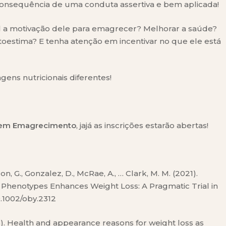
nsequência de uma conduta assertiva e bem aplicada!
l a motivação dele para emagrecer? Melhorar a saúde?
toestima? E tenha atenção em incentivar no que ele está
ens nutricionais diferentes!
 em Emagrecimento
, jajá as inscrições estarão abertas!
on, G., Gonzalez, D., McRae, A., … Clark, M. M. (2021).
n Phenotypes Enhances Weight Loss: A Pragmatic Trial in
10.1002/oby.2312
018). Health and appearance reasons for weight loss as