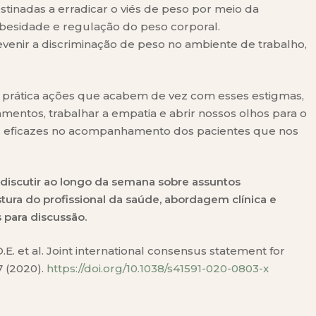
destinadas a erradicar o viés de peso por meio da
besidade e regulação do peso corporal.
 prevenir a discriminação de peso no ambiente de trabalho,
 prática ações que acabem de vez com esses estigmas,
entos, trabalhar a empatia e abrir nossos olhos para o
is eficazes no acompanhamento dos pacientes que nos
discutir ao longo da semana sobre assuntos
tura do profissional da saúde, abordagem clínica e
 para discussão.
.E. et al. Joint international consensus statement for
7 (2020).
https://doi.org/10.1038/s41591-020-0803-x