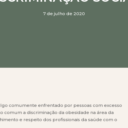
ickz
 - Com Leandro Medeiros
7 de julho de 2020
straído)
 Faller
m Luisa Wolf
re algo comumente enfrentado por pessoas com excesso
uito comum a discriminação da obesidade na área da
himento e respeito dos profissionais da saúde com o