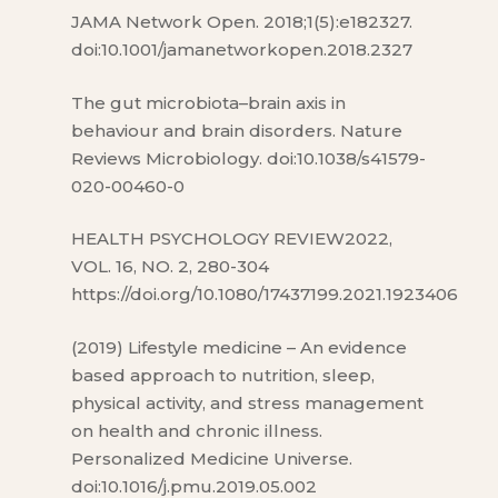
JAMA Network Open. 2018;1(5):e182327.
doi:10.1001/jamanetworkopen.2018.2327
The gut microbiota–brain axis in
behaviour and brain disorders. Nature
Reviews Microbiology. doi:10.1038/s41579-
020-00460-0
HEALTH PSYCHOLOGY REVIEW2022,
VOL. 16, NO. 2, 280-304
https://doi.org/10.1080/17437199.2021.1923406
(2019) Lifestyle medicine – An evidence
based approach to nutrition, sleep,
physical activity, and stress management
on health and chronic illness.
Personalized Medicine Universe.
doi:10.1016/j.pmu.2019.05.002