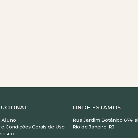
ickz
 - Com Leandro Medeiros
straído)
 Faller
m Luisa Wolf
TUCIONAL
ONDE ESTAMOS
 Aluno
Rua Jardim Botânico 674, sl
e Condições Gerais de Uso
Rio de Janeiro, RJ
onosco