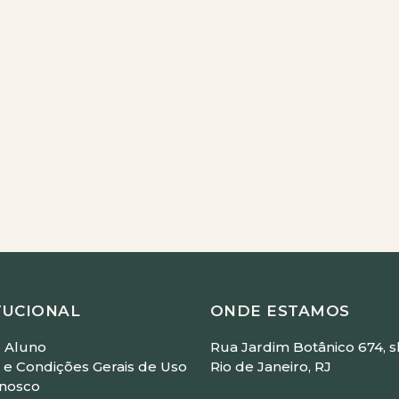
ickz
 - Com Leandro Medeiros
straído)
 Faller
m Luisa Wolf
TUCIONAL
ONDE ESTAMOS
 Aluno
Rua Jardim Botânico 674, sl
e Condições Gerais de Uso
Rio de Janeiro, RJ
onosco