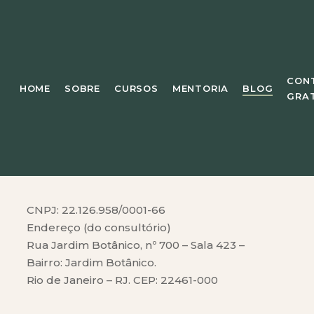
o no Emagrecimento
l
inzenalmente e são repletas de aprendizado e prática.
 oportunidade de trocar com profissionais de todo o país
tegra.
5,00
uma variedade de temas, incluindo hipertrofia,
te resistente, Neurobiologia do comportamento alimentar,
CON
vel com mais de 22 encontros já gravados.
HOME
SOBRE
CURSOS
MENTORIA
BLOG
GRA
CNPJ: 22.126.958/0001-66
Endereço (do consultório)
Rua Jardim Botânico, nº 700 – Sala 423 –
Bairro: Jardim Botânico.
Rio de Janeiro – RJ. CEP: 22461-000