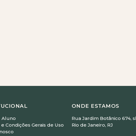
ickz
 - Com Leandro Medeiros
straído)
 Faller
m Luisa Wolf
TUCIONAL
ONDE ESTAMOS
 Aluno
Rua Jardim Botânico 674, sl
e Condições Gerais de Uso
Rio de Janeiro, RJ
onosco