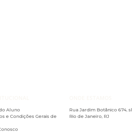
dro Medeiros
ITUCIONAL
ONDE ESTAMOS
do Aluno
Rua Jardim Botânico 674, sl
s e Condições Gerais de
Rio de Janeiro, RJ
Conosco