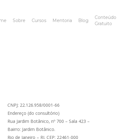
Área
etas de aprendizado e prática. Juntos, vamos resolver casos clínicos
r com profissionais de todo o país que já passaram pela formação e
Conteúdo
me
Sobre
Cursos
Mentoria
Blog
do
Gratuito
imentar, simulação de consulta ao vivo, exercício e Saúde
Alun
o Emagrecimento e muito mais. Além disso, você terá acesso a um
CNPJ: 22.126.958/0001-66
Endereço (do consultório)
Rua Jardim Botânico, nº 700 – Sala 423 –
Bairro: Jardim Botânico.
Rio de Janeiro – RJ. CEP: 22461-000