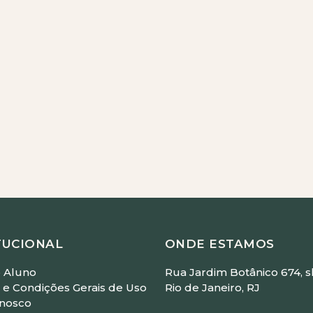
ickz
 - Com Leandro Medeiros
straído)
 Faller
m Luisa Wolf
TUCIONAL
ONDE ESTAMOS
 Aluno
Rua Jardim Botânico 674, sl
e Condições Gerais de Uso
Rio de Janeiro, RJ
onosco