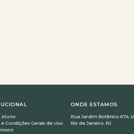
ickz
 - Com Leandro Medeiros
straído)
 Faller
m Luisa Wolf
TUCIONAL
ONDE ESTAMOS
 Aluno
Rua Jardim Botânico 674, sl
e Condições Gerais de Uso
Rio de Janeiro, RJ
onosco